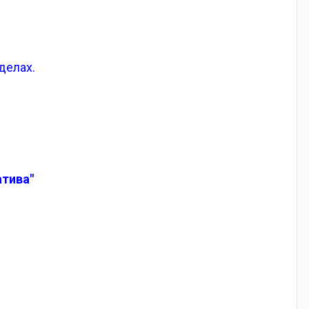
делах.
атива"