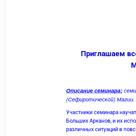
При
глашаем все
М
Описание семинара:
семи
(Сефиротической) Магии
.
Участники семинара научат
Больших Арканов, и их исп
различных ситуаций в пов