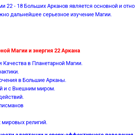
ми 22 - 18 Больших Арканов является основной и от
ожно дальнейшее серьезное изучение Магии.
ной Магии и энергия 22 Аркана
и Качества в Планетарной Магии.
рактики.
лючения в Большие Арканы.
й и с Внешним миром.
действий.
алисманов
х мировых религий.
ности адаптации и сверх-эффективного поведения.