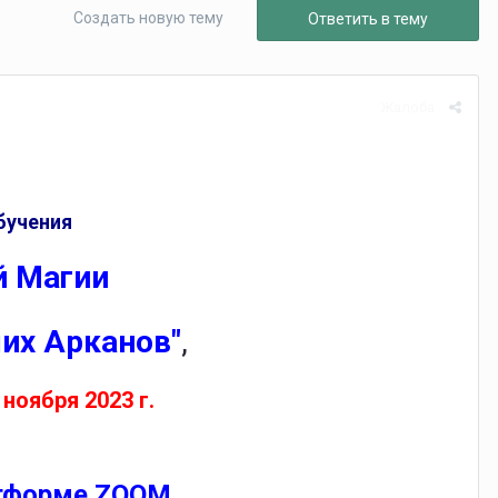
Создать новую тему
Ответить в тему
Жалоба
бучения
й Магии
ших Арканов"
,
 ноября 2023 г.
атформе ZOOM