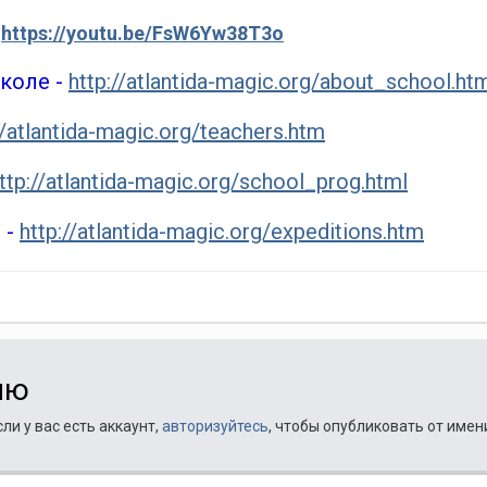
http
s://youtu.be/FsW6Yw38T
3
o
коле -
http://atlantida-magic.org/about_school.ht
//atlantida-magic.org/teachers.htm
ttp://atlantida-magic.org/school_prog.html
 -
http://atlantida-magic.org/expeditions.htm
ию
ли у вас есть аккаунт,
авторизуйтесь
, чтобы опубликовать от имен