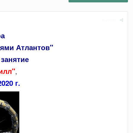
Жалоба
ра
иями Атлантов"
 занятие
,
илл"
020 г.