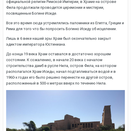
официальной религии Римской Империи, в Храме на острове
Фила продолжали проводится церемонии и мистерии,
посвященные Богине Исиде.
Все это время сюда устремлялись паломники из Египта, Греции и
Рима для того что бы попросить Богиню Исиду об исцелении.
Лишь в 6 веке нашей эры Храм был окончательно закрыт
эдиктом императора Юстиниана.
До конца 19 века Храм оставался в достаточно хорошем
состоянии. К сожалению, в начале 20 века с началом
строительства дамб в русле Нила, остров Фила, на котором
располагался Храм Исиды, начал подтапливаться водой и в
1960-х годах его было решено перенести на другой остров,
расположенный в 500-х метрах вверх по течению Нила.