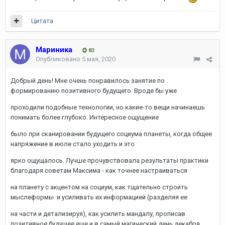
Цитата
Мариника
83
Опубликовано
5 мая, 2020
Добрый день! Мне очень понравилось занятие по
формированию позитивного будущего. Вроде бы уже
проходили подобные технологии, но какие-то вещи начинаешь
понимать более глубоко. Интересное ощущение
было при сканировании будущего социума планеты, когда общее
напряжение в июле стало уходить и это
ярко ощущалось. Лучше прочувствовала результаты практики
благодаря советам Максима - как точнее настраиваться
на планету с акцентом на социум, как тщательно строить
мыслеформы и усиливать их информацией (разделяя ее
на части и детализируя), как усилить мандалу, прописав
позитивное будущее еще и в самый магический день декабря.