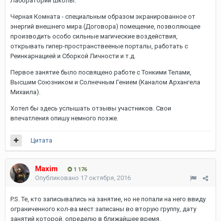
Лаборатории Школы.
Черная Комната - специальным образом экранированное от
энергий внешнего мира (Договора) помещение, позволяющее
производить особо сильные магические воздействия,
открывать гипер-пространствееные порталы, работать с
Реинкарнацией и Сборкой Личности и т.д.
Первое занятие было посвящено работе с Тонкими Телами,
Высшим Союзником и Солнечным Гением (Каналом Архангела
Михаила).
Хотел бы здесь услышать отзывы участников. Свои
впечатления опишу немного позже.
Цитата
Maxim
1 176
Опубликовано
17 октября, 2016
P.S. Те, кто записывались на занятие, но не попали на него ввиду
ограниченного кол-ва мест записаны во вторую группу, дату
занятий которой, определю в ближайшее время.