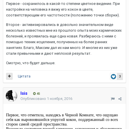
Первое - сохранилось в какой-то степени цветное видение. При
настройке на человека я вижу его кокон в цвете,
соответствующем его частотности (положению точки сборки).
Второе - активизировались в довольно значительном виде
несколько известных мне из прошлого опыта моих кармических
болезней, и проявилась еще одна новая. Разбираюсь с ними с
помощью техник исцеления, полученных на более ранних
занятиях. Благо, Максим дал их нам много. И многие из них уже
стали привычными и дают неплохой результат.
Смотрю, что будет дальше.
Цитата
3
Isis
45
Опубликовано
1 ноября, 2016
Первое, что отметила, находясь в Черной Комнате, что ощущаю
себя как выровнявшийся упругий кокон, поддержанный со всех
сторон самой средой пространства.
Возникло состояния тонкой гармонии, успокоения и абсолютного