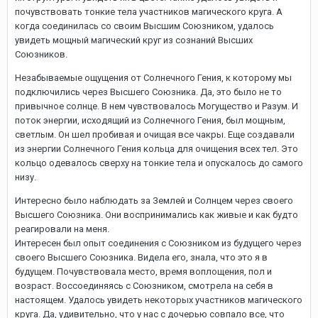
почувствовать тонкие тела участников магического круга. А
когда соединилась со своим Высшим Союзником, удалось
увидеть мощный магический круг из сознаний Высших
Союзников.
Незабываемые ощущения от Солнечного Гения, к которому мы
подключились через Высшего Союзника. Да, это было не то
привычное солнце. В нем чувствовалось Могущество и Разум. И
поток энергии, исходящий из Солнечного Гения, был мощным,
светлым. Он шел пробивая и очищая все чакры. Еще создавали
из энергии Солнечного Гения кольца для очищения всех тел. Это
кольцо одевалось сверху на тонкие тела и опускалось до самого
низу.
Интересно было наблюдать за Землей и Солнцем через своего
Высшего Союзника. Они воспринимались как живые и как будто
реагировали на меня.
Интересен был опыт соединения с Союзником из будущего через
своего Высшего Союзника. Видела его, знала, что это я в
будущем. Почувствовала место, время воплощения, пол и
возраст. Воссоединяясь с Союзником, смотрела на себя в
настоящем. Удалось увидеть некоторых участников магического
круга. Да, удивительно, что у нас с дочерью совпало все, что