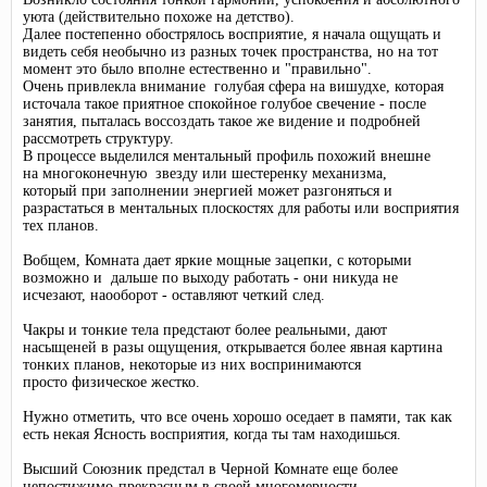
уюта (действительно похоже на детство).
Далее постепенно обострялось восприятие, я начала ощущать и
видеть себя необычно из разных точек пространства, но на тот
момент это было вполне естественно и "правильно".
Очень привлекла внимание голубая сфера на вишудхе, которая
источала такое приятное спокойное голубое свечение - после
занятия, пыталась воссоздать такое же видение и подробней
рассмотреть структуру.
В процессе выделился ментальный профиль похожий внешне
на многоконечную звезду или шестеренку механизма,
который при заполнении энергией может разгоняться и
разрастаться в ментальных плоскостях для работы или восприятия
тех планов.
Вобщем, Комната дает яркие мощные зацепки, с которыми
возможно и дальше по выходу работать - они никуда не
исчезают, наооборот - оставляют четкий след.
Чакры и тонкие тела предстают более реальными, дают
насыщеней в разы ощущения, открывается более явная картина
тонких планов, некоторые из них воспринимаются
просто физическое жестко.
Нужно отметить, что все очень хорошо оседает в памяти, так как
есть некая Ясность восприятия, когда ты там находишься.
Высший Союзник предстал в Черной Комнате еще более
непостижимо-прекрасным в своей многомерности.