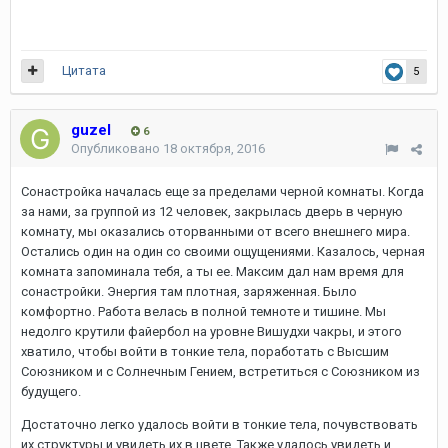
Цитата
5
guzel
6
Опубликовано
18 октября, 2016
Сонастройка началась еще за пределами черной комнаты. Когда
за нами, за группой из 12 человек, закрылась дверь в черную
комнату, мы оказались оторванными от всего внешнего мира.
Остались один на один со своими ощущениями. Казалось, черная
комната запоминала тебя, а ты ее. Максим дал нам время для
сонастройки. Энергия там плотная, заряженная. Было
комфортно. Работа велась в полной темноте и тишине. Мы
недолго крутили файербол на уровне Вишудхи чакры, и этого
хватило, чтобы войти в тонкие тела, поработать с Высшим
Союзником и с Солнечным Гением, встретиться с Союзником из
будущего.
Достаточно легко удалось войти в тонкие тела, почувствовать
их структуры и увидеть их в цвете. Также удалось увидеть и