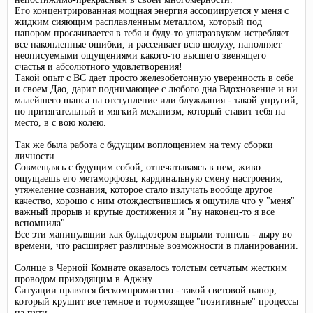
Его концентрированная мощная энергия ассоциируется у меня с
жидким сияющим расплавленным металлом, который под
напором просачивается в тебя и буду-то ультразвуком истребляет
все накопленные ошибки, и рассеивает всю шелуху, наполняет
неописуемыми ощущениями какого-то высшего звенящего
счастья и абсолютного удовлетворения!
Такой опыт с ВС дает просто железобетонную уверенность в себе
и своем Дао, дарит поднимающее с любого дна Вдохновение и ни
малейшего шанса на отступление или блуждания - такой упругий,
но притягательный и мягкий механизм, который ставит тебя на
место, в с вою колею.
Так же была работа с будущим воплощением на тему сборки
личности.
Совмещаясь с будущим собой, отпечатываясь в нем, живо
ощущаешь его метаморфозы, кардинальную смену настроения,
утяжеление сознания, которое стало излучать вообще другое
качество, хорошо с ним отождествившись я ощутила что у "меня"
важный прорыв и крутые достижения и "ну наконец-то я все
вспомнила".
Все эти манипуляции как бульдозером вырыли тоннель - дыру во
времени, что расширяет различные возможности в планировании.
Солнце в Черной Комнате оказалось толстым сетчатым жестким
проводом приходящим в Аджну.
Ситуации правятся бескомпромиссно - такой световой напор,
который крушит все темное и тормозящее "позитивные" процессы
на пути.