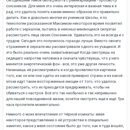
Сегодняшней темой была работа с реинкарнацией - просмотр
союзников. Для меня это очень интересная и важная тема и я
рад, что удалось понять каким именно образом это правильно
делать. Как и довольно многие из учеников Школы, я по
технологии рассказанной Максимом некоторое время посвятил
работе с зеркалом, пытаясь в неясных меняющихся силуэтах
рассмотреть лица своих Союзников. Удавалось это не всегда и с
трудом. Сегодня это получилось гораздо лучше. Вместо своего
отражения в зеркале мы рассматривали одного из учащихся. И
это было реально очень захватывающе! Когда смотришь на
сидящего напротив человека и сначала чувствуешь, что у него
меняется энергетический фон - всё, это уже другая личность.
Начинаешь её рассматривать и когда проявляются картинки
того, как он или она одеты из какой примерно страны и из какой
эпохи идут такие восторженные эмоции от того, что удалось
рассмотреть, что их приходится придерживать, чтобы не
сбиваться с настроя. Всё это так необычно и так непривычно
для нашей повседневной жизни, хочется смотреть ещё и ещё. Три
часа пролетели моментально.
Немного о моих впечатления от Чёрной комнаты: имея
некоторое представление о её устройстве я специально
заметил, какое у меня состояние было до того, как я туда вошёл,