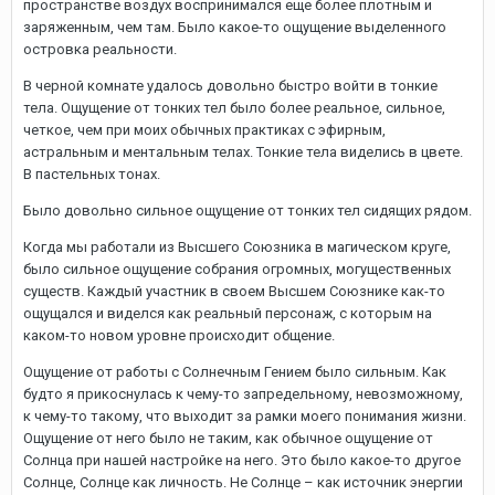
пространстве воздух воспринимался еще более плотным и
заряженным, чем там. Было какое-то ощущение выделенного
островка реальности.
В черной комнате удалось довольно быстро войти в тонкие
тела. Ощущение от тонких тел было более реальное, сильное,
четкое, чем при моих обычных практиках с эфирным,
астральным и ментальным телах. Тонкие тела виделись в цвете.
В пастельных тонах.
Было довольно сильное ощущение от тонких тел сидящих рядом.
Когда мы работали из Высшего Союзника в магическом круге,
было сильное ощущение собрания огромных, могущественных
существ. Каждый участник в своем Высшем Союзнике как-то
ощущался и виделся как реальный персонаж, с которым на
каком-то новом уровне происходит общение.
Ощущение от работы с Солнечным Гением было сильным. Как
будто я прикоснулась к чему-то запредельному, невозможному,
к чему-то такому, что выходит за рамки моего понимания жизни.
Ощущение от него было не таким, как обычное ощущение от
Солнца при нашей настройке на него. Это было какое-то другое
Солнце, Солнце как личность. Не Солнце – как источник энергии