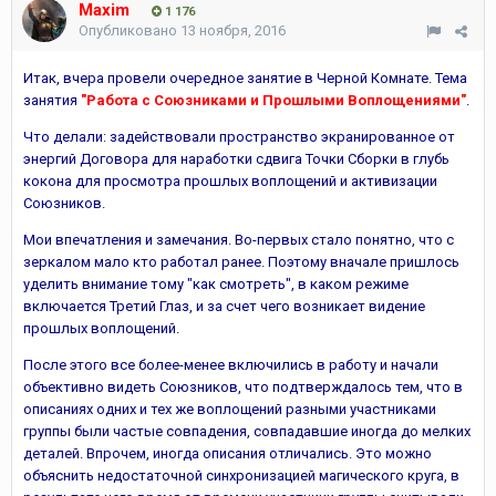
Maxim
1 176
Опубликовано
13 ноября, 2016
Итак, вчера провели очередное занятие в Черной Комнате. Тема
занятия
"Работа с Союзниками и Прошлыми Воплощениями"
.
Что делали: задействовали пространство экранированное от
энергий Договора для наработки сдвига Точки Сборки в глубь
кокона для просмотра прошлых воплощений и активизации
Союзников.
Мои впечатления и замечания. Во-первых стало понятно, что с
зеркалом мало кто работал ранее. Поэтому вначале пришлось
уделить внимание тому "как смотреть", в каком режиме
включается Третий Глаз, и за счет чего возникает видение
прошлых воплощений.
После этого все более-менее включились в работу и начали
объективно видеть Союзников, что подтверждалось тем, что в
описаниях одних и тех же воплощений разными участниками
группы были частые совпадения, совпадавшие иногда до мелких
деталей. Впрочем, иногда описания отличались. Это можно
объяснить недостаточной синхронизацией магического круга, в