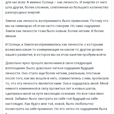
для нас всех. А именно Солнце – как личность. И энергия от него
шла другая, более сложная, слепленная из большего количество
разнородных энергий.
Землю как личность воспринимать было привычнее. Потому что
мы на семинарах об этом часто говорим. Но само ощущение
Земли как личности тоже было новым. Более четким. И более
явным.
И Солнце, и Земля воспринимались как личности, с которыми
возможна какая-то коммуникация на каком-то другом уровне
нашего развития, в которое мы на этом занятии пробуем войти.
Довольно ярко прошло включение в свое следующее
воплощение. Было довольно четкое ощущение будущей
личности. Оно стало еще более четким, реальным, плотным
после того, как мы вошли в него, совместились с ним, прописали
то, что эта личность является нами. Она и ощущалась мной. Мной
немного измененной в силу прожитых лет и новых шагов,
сделанных мной на пути эволюции сознания. Но все-таки явно
мной. Забавно было смотреть из себя той будущей на себя
настоящую. Как будто мне той, новой, было любопытно
посмотреть на себя прежнюю. Но это четко по ощущениям была
я.