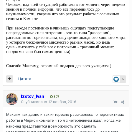
Человек, над чьей ситуацией работала в тот момент, через неделю
звонил в полной эйфории, что все переменилось до
неузнаваемости, уверена что это результат работы с солнечным
гением в Комнате.
При выходе постепенно начинаешь ощущать подступающие
непреодолимые силы энтропии - что-то типа "разорения",
растекания по горизонталям, ощущение холодного хищного мира,
у которого бесконечное множество разных масок, но цель
одна - вытянуть у тебя все с потрохами - трагичный момент,
но для меня он был самым ценным)
Спасибо Максиму, огромный подарок для всех учащихся!)
Цитата
6
Izotov_Ivan
307
Опубликовано
12 ноября, 2016
Максим так давно и так интересно рассказывал о перспективах
работы в Чёрной комнате, что я с нетерпением ждал, когда же
наконец представится возможность это сделать.